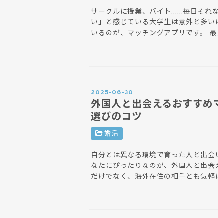
サークルに授業、バイト……毎日それ
い」と感じている大学生は意外と多い
いるのが、マッチングアプリです。 最近の調査では、大学生の約7割が「恋人がほしい」と考
えており、約4割がマッチングアプリ
いに積極的な大学生にとって、マッチ
す。 この記事では、大学生におすすめのマッチングアプリを厳選して、アプリ選びのポイン
ト、安心して使うためのコツ、そして
分に合ったアプリで、新しい一歩を踏
2025-06-30
外国人と出会えるおすすめ
選びのコツ
folder_open
婚活
自分とは異なる環境で育った人と出会
なたにぴったりなのが、外国人と出会えるマッチング
だけでなく、海外在住の相手とも気軽
記事では、外国人と出会いたい時に利
しています。さらに、国際的な出会い
トも詳しく解説します。