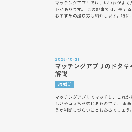
マッチングアプリでは、いいねがよく
トがあります。 この記事では、
モテる
おすすめの撮り方
も紹介します。特に
もまとめているので、ぜひ参考にして
な男性との出会いを掴みましょう。
2025-10-21
マッチングアプリのドタキ
解説
folder_open
婚活
マッチングアプリでマッチし、これか
しさや苛立ちを感じるものです。 本
うか判断しづらいこともあるでしょう。 この記事では、マッチングアプリでドタキャン
る理由や対応方法、脈なしかどうかの
めの対策やドタキャンしやすい人の特
に役立ててください。