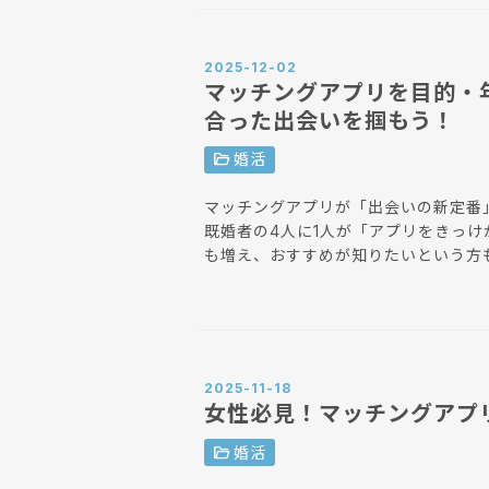
2025-12-02
マッチングアプリを目的・
合った出会いを掴もう！
folder_open
婚活
マッチングアプリが「出会いの新定番
既婚者の4人に1人が「アプリをきっけ
も増え、おすすめが知りたいという方
によってもおすすめは異なります。 女性は「売り手市場」といわれ、どのサービスを使って
も男性よりはマッチングしやすいでし
今、女性が自分に合った質の高いマッ
しています。
20代〜30代でも人間
2025-11-18
考え方は繊細に変わりゆくもの。20代
女性必見！マッチングアプ
て、おすすめを解説しています。 ど
参考にしてみてください。
folder_open
婚活