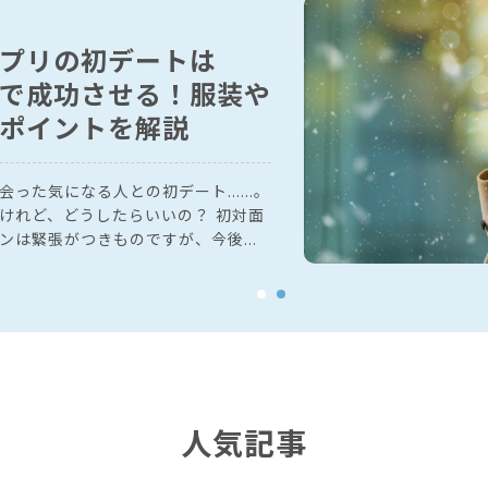
プリの初デートは
で成功させる！服装や
ポイントを解説
った気になる人との初デート......。
れど、どうしたらいいの？ 初対面
ンは緊張がつきものですが、今後恋
ない相手だとなおさら。服装や小さ
るところでしょう。 この記事で
で出会った人との初デートを成功さ
解説します。なんといっても「事前
ションを
しているので、参考にしてみてくだ
人気記事