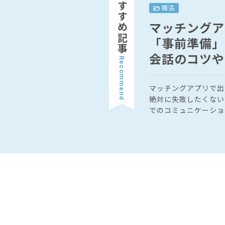
おすすめ記事
folder_open
婚活
マッチングア
「事前準備」
会話のコツや
Recommend
マッチングアプリで出会
絶対に失敗したくないけ
でのコミュニケーショ
愛に発展するかもしれ
な行動一つひとつも気にな
は、マッチングアプリ
せるコツやポイントを
準備」が欠かせません！ 初デート後にどんなアク
とったらいいかも紹介
さい。