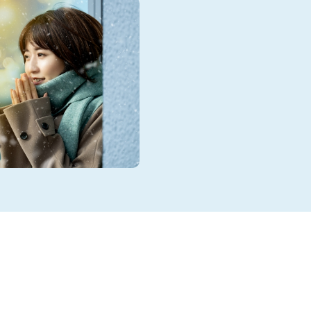
folder_open
婚活
男性必見！マッ
る写真のポイン
共通点とは
マッチングアプリのプロフ
ってもらうきっかけ、そし
て、とても重要です。 もしも、マッチングアプリ上でいい
ねやマッチング率が上がら
きなのがプロフィール写真
会が少ない男性だと「登録
ターンも少なくないでしょう。 今回は、女性から
が高い写真がどんなものか
考にしながら分析してみま
性にモテるプロフィール写