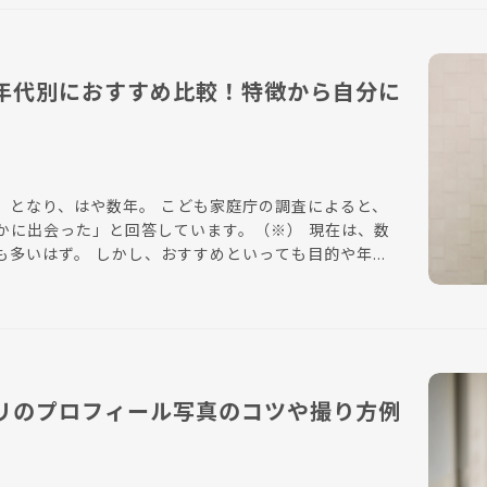
年代別におすすめ比較！特徴から自分に
」となり、はや数年。 こども家庭庁の調査によると、
かに出会った」と回答しています。（※） 現在は、数
も多いはず。 しかし、おすすめといっても目的や年代
ょう。しかし、多くの女性が求めているのは「マッチン
グの数」ではなく、「マッチングの質」ではないでしょうか。 この記事では、
飽和時代の
チングが叶うおすすめのマッチングアプリ10選を紹介
関係や仕事、体や心の変化によって、恋愛や結婚に対する
・アラサー・30代と年代を分け、目的も詳細に定義し
リのプロフィール写真のコツや撮り方例
んな男性と出会いたいか、という男性像別のおすすめも