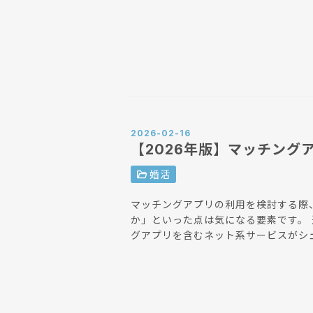
2026-02-16
【2026年版】マッチング
folder_open
婚活
マッチングアプリの利用を検討する際
か」といった点は気になる要素です。 近年、婚姻者の出会いのきっかけにおいて、マッチン
グアプリを含むネット系サービスがシ
の調査データによると、20代・30代
います。 本記事では、公表されている最新の統計データをもとに、現在のマッチングアプリ
市場の利用状況と成婚実績について解