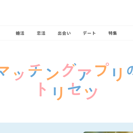
婚活
恋活
出会い
デート
特集