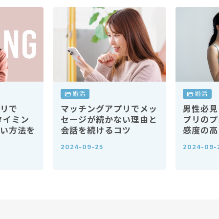
folder_open
婚活
folder_open
婚活
マッチングアプリでメッ
リで
男性必見
セージが続かない理由と
タイミン
プリのプ
会話を続けるコツ
い方法を
感度の高
2024-09-25
2024-09-